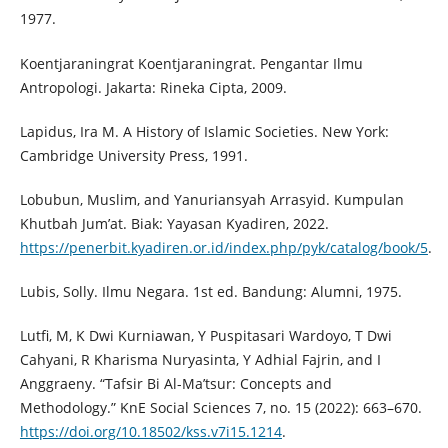
1977.
Koentjaraningrat Koentjaraningrat. Pengantar Ilmu
Antropologi. Jakarta: Rineka Cipta, 2009.
Lapidus, Ira M. A History of Islamic Societies. New York:
Cambridge University Press, 1991.
Lobubun, Muslim, and Yanuriansyah Arrasyid. Kumpulan
Khutbah Jum’at. Biak: Yayasan Kyadiren, 2022.
https://penerbit.kyadiren.or.id/index.php/pyk/catalog/book/5
.
Lubis, Solly. Ilmu Negara. 1st ed. Bandung: Alumni, 1975.
Lutfi, M, K Dwi Kurniawan, Y Puspitasari Wardoyo, T Dwi
Cahyani, R Kharisma Nuryasinta, Y Adhial Fajrin, and I
Anggraeny. “Tafsir Bi Al-Ma’tsur: Concepts and
Methodology.” KnE Social Sciences 7, no. 15 (2022): 663–670.
https://doi.org/10.18502/kss.v7i15.1214
.