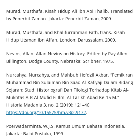
Murad, Musthafa. Kisah Hidup Ali Ibn Abi Thalib. Translated
by Penerbit Zaman. Jakarta: Penerbit Zaman, 2009.
Murad, Musthafa, and Khalifurrahman Fath, trans. Kisah
Hidup Utsman Ibn Affan. London: Darussalam, 2009.
Nevins, Allan. Allan Nevins on History. Edited by Ray Allen
Billington. Dodge County, Nebraska: Scribner, 1975.
Nurcahya, Nurcahya, and Mahbub Hefdzil Akbar. “Pemikiran
Muhammad Bin Sulaiman Bin Saad Al-Kafiyaji Dalam Bidang
Sejarah: Studi Historiografi Dan Filologi Terhadap Kitab Al-
Mukhtas A-R Al-Mufid Fi Ilmi Al-Tarikh Abad Ke-15 M.”
Historia Madania 3, no. 2 (2019): 121–46.
https://doi.org/10.15575/hm.v3i2.9172
.
Poerwadarminta, W.J.S. Kamus Umum Bahasa Indonesia.
Jakarta: Balai Pustaka, 1999.